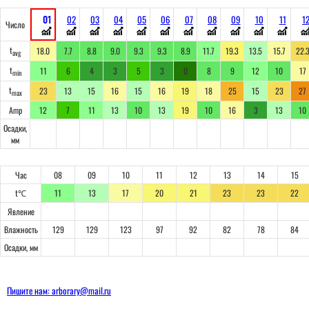
01
02
03
04
05
06
07
08
09
10
11
1
Число
t
18.0
7.7
8.8
9.0
9.3
9.3
8.9
11.7
19.3
13.5
15.7
22.
avg
t
11
6
4
3
5
3
0
8
9
12
10
17
min
t
23
13
15
16
15
16
19
18
25
15
23
27
max
Amp
12
7
11
13
10
13
19
10
16
3
13
10
Осадки,
мм
Час
08
09
10
11
12
13
14
15
t℃
11
13
17
20
21
23
23
22
Явление
Влажность
129
129
123
97
92
82
78
84
Осадки, мм
Пишите нам: arborary@mail.ru