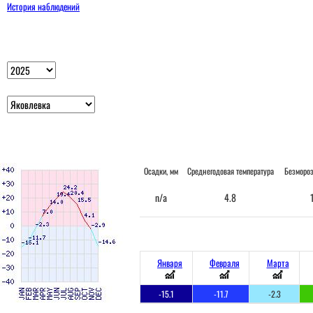
История наблюдений
Осадки, мм
Среднегодовая температура
Безморо
n/a
4.8
Января
Февраля
Марта
-15.1
-11.7
-2.3