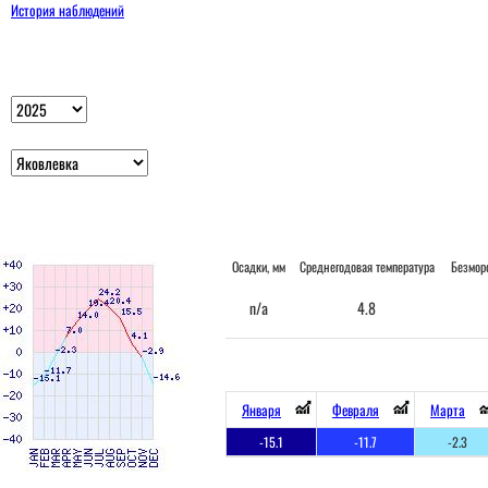
История наблюдений
Осадки, мм
Среднегодовая температура
Безмор
n/a
4.8
Января
Февраля
Марта
-15.1
-11.7
-2.3