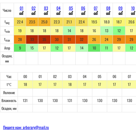
01
02
03
04
05
06
07
08
09
10
Число
t
22.4
23.5
25.0
22.3
21.1
22.4
19.5
18.0
18.7
20.6
avg
t
19
18
18
18
14
18
16
13
12
17
min
t
28
33
35
30
31
32
26
24
29
29
max
Amp
9
15
17
12
17
14
10
11
17
12
Осадки,
мм
Час
00
01
02
03
04
05
06
07
t℃
18
17
17
18
17
17
17
17
Явление
Влажность
131
130
130
131
130
130
130
130
Осадки, мм
Пишите нам: arborary@mail.ru