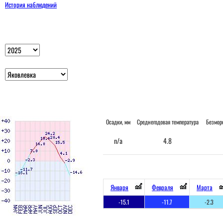
История наблюдений
Осадки, мм
Среднегодовая температура
Безмор
n/a
4.8
Января
Февраля
Марта
-15.1
-11.7
-2.3