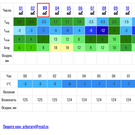
01
02
03
04
05
06
07
08
09
10
Число
t
0.8
-0.3
-3.5
1.7
1.1
1.9
-2.5
-5.5
2.5
-1.5
avg
t
-2
-3
-7
-5
-6
-4
-9
-12
0
-3
min
t
4
4
1
13
12
8
0
0
10
1
max
Amp
6
7
8
18
18
12
9
12
10
4
Осадки,
мм
Час
00
01
02
03
04
05
06
07
t℃
-3
-3
-5
-6
-7
-7
-7
-7
Явление
Влажность
125
125
125
124
124
124
124
124
Осадки, мм
Пишите нам: arborary@mail.ru