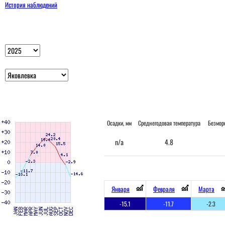
История наблюдений
Осадки, мм
Среднегодовая температура
Безмор
n/a
4.8
Января
Февраля
Марта
-15.1
-11.7
-2.3