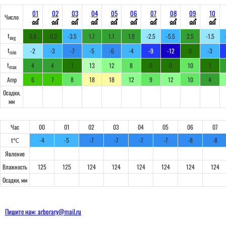
01
02
03
04
05
06
07
08
09
10
Число
t
0.8
-0.3
-3.5
1.7
1.1
1.9
-2.5
-5.5
2.5
-1.5
avg
t
-2
-3
-7
-5
-6
-4
-9
-12
0
-3
min
t
4
4
1
13
12
8
0
0
10
1
max
Amp
6
7
8
18
18
12
9
12
10
4
Осадки,
мм
Час
00
01
02
03
04
05
06
07
t℃
-4
-5
-7
-7
-7
-7
-8
-8
Явление
Влажность
125
125
124
124
124
124
124
124
Осадки, мм
Пишите нам: arborary@mail.ru