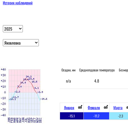
История наблюдений
Осадки, мм
Среднегодовая температура
Безмор
n/a
4.8
Января
Февраля
Марта
-15.1
-11.7
-2.3