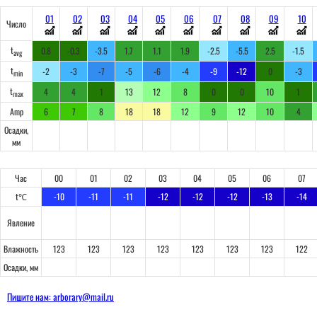
01
02
03
04
05
06
07
08
09
10
Число
t
0.8
-0.3
-3.5
1.7
1.1
1.9
-2.5
-5.5
2.5
-1.5
avg
t
-2
-3
-7
-5
-6
-4
-9
-12
0
-3
min
t
4
4
1
13
12
8
0
0
10
1
max
Amp
6
7
8
18
18
12
9
12
10
4
Осадки,
мм
Час
00
01
02
03
04
05
06
07
t℃
-10
-11
-11
-12
-12
-12
-13
-14
Явление
Влажность
123
123
123
123
123
123
123
122
Осадки, мм
Пишите нам: arborary@mail.ru